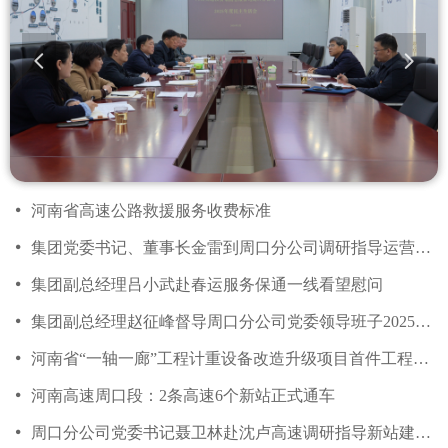
넳
넲
넸
河南省高速公路救援服务收费标准
넸
集团党委书记、董事长金雷到周口分公司调研指导运营管理工作
넸
集团副总经理吕小武赴春运服务保通一线看望慰问
넸
集团副总经理赵征峰督导周口分公司党委领导班子2025年度民主生活会
넸
河南省“一轴一廊”工程计重设备改造升级项目首件工程顺利完工
넸
河南高速周口段：2条高速6个新站正式通车
넸
周口分公司党委书记聂卫林赴沈卢高速调研指导新站建设和开通筹备工作