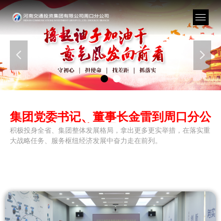
넳
넲
集团党委书记、董事长金雷到周口分公
司调研指导运营管理工作
积极投身全省、集团整体发展格局，拿出更多更实举措，在落实重
大战略任务、服务枢纽经济发展中奋力走在前列。