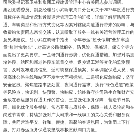
司党委书记聂卫林和集团工程建设管理中心有关同志参加调研。
集团党委委员、副总经理吕小武听取周口分公司关于2025年度通行费
目标任务完成情况和近期运营管理工作的汇报，详细了解新路段开
通、车辆类型和出行方式变化等因素对辖段高速通行带来的影响，与
收费站负责同志亲切交谈，认真听取了服务一线有关运营管理工作的
意见和建议。吕小武在调研中指出，今年春运“超长假期”叠加车流
量“短时快增长”，对高速公路优服务、防风险、保畅通、保安全等方
面提出了更高要求。一是研判通行形势，优化保通措施。加强对易拥
堵路段、站区和新老路段车流量交替、返乡返工潮等变化的监测预
警，及时发布道路信息、适时调整保通预案、科学调配保通人员，确
保高速公路主线和站区不发生大面积拥堵。二是强化应急响应，坚守
安全底线。聚焦道路事故处置、夜间通行需求、执行“绿色通道”政策
等风险点，快识别、快预警、快响应，始终将守护司乘生命和财产安
全放在春运服务保通工作的首位。三是强化服务保障，营造节日氛
围。细化优化服务举措、常态开展志愿服务，保障一线人员轮岗和在
岗过节需求，持续加强对广大司乘和一线职工的关心关爱和服务保
障，共同营造平安、祥和、便捷、温馨的春运氛围，为集团上下打
赢、打好春运服务保通攻坚战积极贡献周口力量。