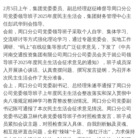
2月5日上午，集团党委委员、副总经理赵征峰督导周口分公
司党委领导班子2025年度民主生活会，集团财务管理中心主
任彭武华到会指导。
会前，周口分公司党委领导班子采取个人自学、集体学习、
交流研讨等方式强化理论学习，通过专题党委会、实地工作
调研、“码上”在线征集等形式广泛征求意见，下发了《中共
河南交通投资集团有限公司周口分公司委员会关于就公司领
导班子2025年度民主生活会征求意见的通知》，班子成员深
入开展谈心谈话、认真查摆问题、撰写发言提纲，为召开本
次民主生活会作了充分准备。
会上，周口分公司党委副书记、总经理朱遂亭通报了周口分
公司党委领导班子上年度民主生活会整改落实和深入贯彻中
央八项规定精神学习教育整改整治情况。周口分公司党委副
书记陈可通报了本次民主生活会征求意见情况。周口分公司
党委书记聂卫林代表党委领导班子作对照检查发言，班子成
员紧扣会议主题，对照检查深入具体、自我剖析触及灵魂、
相互批评直击问题，全程“辣味”十足、“脸红汗出”，力求保持