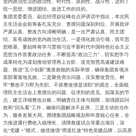
党内政治生活的政治性、时代性、原则性、战斗性，达到了
统一思想、增进团结、改进工作的目的。
集团党委委员、副总经理赵征峰在点评讲话中指出，本次民
主生活会会前筹备扎实充分、查摆问题深刻到位、开展批评
严肃认真、整改方向清晰明确，是一次严肃认真、民主团
结、富有成效的党内政治生活。一是强化政治引领，筑牢思
想根基。要始终将学习贯彻习近平新时代中国特色社会主义
思想当作首要政治任务，不断提高“政治三力”，切实把学习
成果转化为谋划推动管理再上台阶、攻克智慧高速建设难
题、推进“五小创新”激发效能的实际举措，确保集团各项决
策部署落地见效。二是聚焦突出问题，压实整改责任。树
牢“整改不力即为失职、不抓整改便是渎职”的观念，全面梳
理民主生活会上查摆出的问题、征求到的意见、拟落实的节
点，建立详细整改台账，明确责任主体与期限，加强跟踪问
效和“回头看”工作，确保问题解决不反弹。三是主动担当作
为，服务发展大局。围绕集团战略规划和年度核心任务，全
力推进通行费收入稳增长、清障救援试点等重点项目，深
化“党建 +”模式，做优做强“周道红途”特色党建品牌，以高质